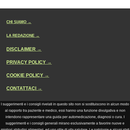
CHI SIAMO →
LA REDAZIONE →
DISCLAIMER →
PRIVACY POLICY →
COOKIE POLICY →
CONTATTACI →
I suggerimenti e i consigli rivelati in questo sito non si sostituiscono in alcun modo
al rapporto tra paziente e medico, essi hanno una funzione divulgativa e non
intendono rappresentare una guida per automedicazione, diagnosi o cura. I
suggerimenti e i consigli generali mirano esclusivamente a favorire nuove e
migliori abitudini alimentari. ed uno stile di vita salutare. Le patologie e alcuni stati