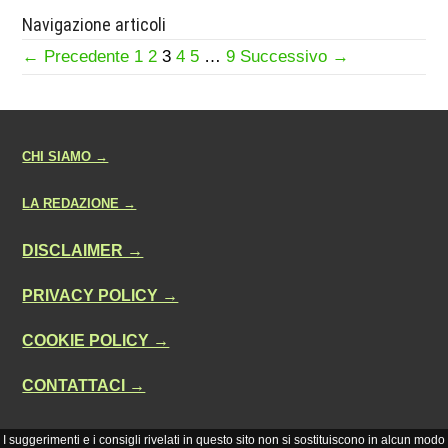
Navigazione articoli
← Precedente
1
2
3
4
5
…
9
Successivo →
CHI SIAMO →
LA REDAZIONE →
DISCLAIMER →
PRIVACY POLICY →
COOKIE POLICY →
CONTATTACI →
I suggerimenti e i consigli rivelati in questo sito non si sostituiscono in alcun modo