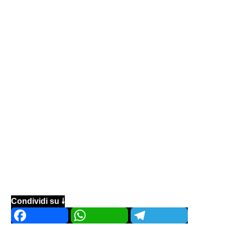
Condividi su 🠗
Facebook
WhatsApp
Telegram