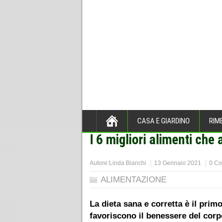
CASA E GIARDINO
RIM
I 6 migliori alimenti che
Home
>
ALIMENTAZIONE
>
Autore:
Linda Bianchi
13 Gennaio 2021
0 C
ALIMENTAZIONE
La dieta sana e corretta è il pri
favoriscono il benessere del corp