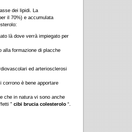
sse dei lipidi. La
per il 70%) e accumulata
sterolo:
egato là dove verrà impiegato per
o alla formazione di placche
diovascolari ed arteriosclerosi
 si corrono è bene apportare
re che in natura vi sono anche
fetti ”
cibi brucia colesterolo
“.