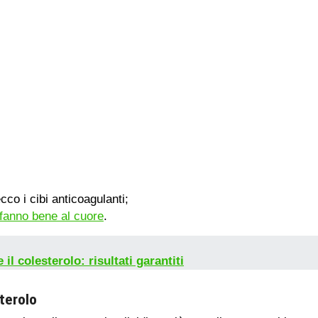
ecco i cibi anticoagulanti;
 fanno bene al cuore
.
 colesterolo: risultati garantiti
sterolo