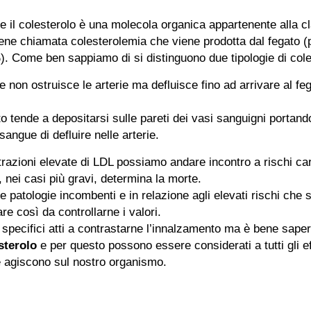
e il colesterolo è una molecola organica appartenente alla cla
ene chiamata colesterolemia che viene prodotta dal fegato (
0%). Come ben sappiamo di si distinguono due tipologie di cole
le non ostruisce le arterie ma defluisce fino ad arrivare al f
o tende a depositarsi sulle pareti dei vasi sanguigni portand
sangue di defluire nelle arterie.
razioni elevate di LDL possiamo andare incontro a rischi car
 nei casi più gravi, determina la morte.
le patologie incombenti e in relazione agli elevati rischi che
re così da controllarne i valori.
specifici atti a contrastarne l’innalzamento ma è bene sape
sterolo
e per questo possono essere considerati a tutti gli ef
 agiscono sul nostro organismo.