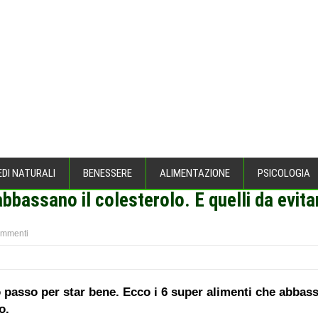
EDI NATURALI
BENESSERE
ALIMENTAZIONE
PSICOLOGIA
 abbassano il colesterolo. E quelli da evita
ommenti
mo passo per star bene. Ecco i 6 super alimenti che abbas
o.