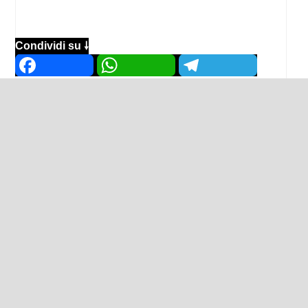
Condividi su 🠗
Facebook
WhatsApp
Telegram