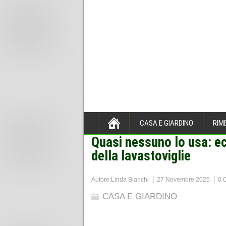
CASA E GIARDINO
RIM
Quasi nessuno lo usa: e
Home
>
CASA E GIARDINO
>
della lavastoviglie
Autore:
Linda Bianchi
27 Novembre 2025
0 
CASA E GIARDINO