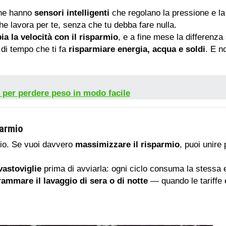
one hanno
sensori intelligenti
che regolano la pressione e la 
che lavora per te, senza che tu debba fare nulla.
a la velocità con il risparmio
, e a fine mese la differenz
 di tempo che ti fa
risparmiare energia, acqua e soldi
. E n
i per perdere peso in modo facile
armio
izio. Se vuoi davvero
massimizzare il risparmio
, puoi unire
vastoviglie
prima di avviarla: ogni ciclo consuma la stessa 
ammare il lavaggio di sera o di notte
— quando le tariffe