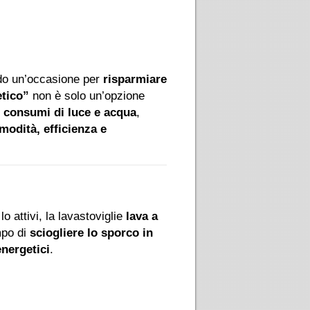
endo un’occasione per
risparmiare
tico”
non è solo un’opzione
i consumi di luce e acqua
,
modità, efficienza e
o attivi, la lavastoviglie
lava a
mpo di
sciogliere lo sporco in
nergetici
.