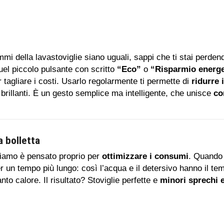
mmi della lavastoviglie siano uguali, sappi che ti stai perd
uel piccolo pulsante con scritto
“Eco”
o
“Risparmio energe
 tagliare i costi. Usarlo regolarmente ti permette di
ridurre 
e brillanti. È un gesto semplice ma intelligente, che unisce
co
a bolletta
iamo è pensato proprio per
ottimizzare i consumi
. Quando l
r un tempo più lungo: così l’acqua e il detersivo hanno il te
nto calore. Il risultato? Stoviglie perfette e
minori sprechi e