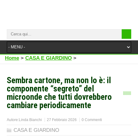
Home
>
CASA E GIARDINO
>
Sembra cartone, ma non lo è: il
componente “segreto” del
microonde che tutti dovrebbero
cambiare periodicamente
Autore:
Linda Bianchi
27 Febbraio 2026
0 Commenti
CASA E GIARDINO