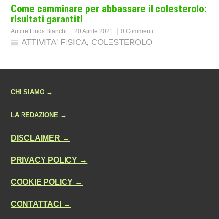
Come camminare per abbassare il colesterolo:
risultati garantiti
Autore:
Linda Bianchi
20 Aprile 2021
0 Commenti
ATTIVITA' FISICA
,
COLESTEROLO
CHI SIAMO →
LA REDAZIONE →
DISCLAIMER →
PRIVACY POLICY →
COOKIE POLICY →
CONTATTACI →