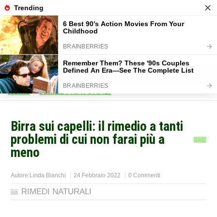
Home
>
RIMEDI NATURALI
>
Birra sui capelli: il rimedio a tanti
problemi di cui non farai più a
meno
Autore:
Linda Bianchi
24 Febbraio 2022
0 Commenti
RIMEDI NATURALI