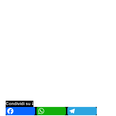
Condividi su 🠗
Facebook
WhatsApp
Telegram