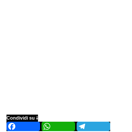
Condividi su 🠗
Facebook
WhatsApp
Telegram