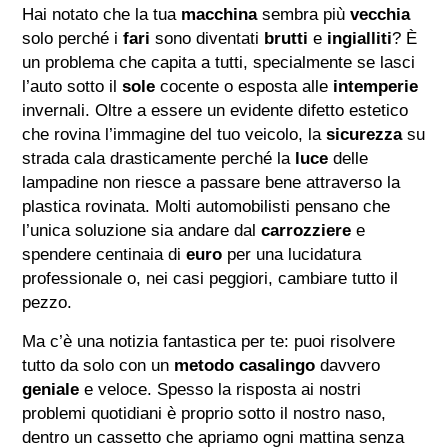
Hai notato che la tua
macchina
sembra più
vecchia
solo perché i
fari
sono diventati
brutti
e
ingialliti
? È
un problema che capita a tutti, specialmente se lasci
l’auto sotto il
sole
cocente o esposta alle
intemperie
invernali. Oltre a essere un evidente difetto estetico
che rovina l’immagine del tuo veicolo, la
sicurezza
su
strada cala drasticamente perché la
luce
delle
lampadine non riesce a passare bene attraverso la
plastica rovinata. Molti automobilisti pensano che
l’unica soluzione sia andare dal
carrozziere
e
spendere centinaia di
euro
per una lucidatura
professionale o, nei casi peggiori, cambiare tutto il
pezzo.
Ma c’è una notizia fantastica per te: puoi risolvere
tutto da solo con un
metodo casalingo
davvero
geniale
e veloce. Spesso la risposta ai nostri
problemi quotidiani è proprio sotto il nostro naso,
dentro un cassetto che apriamo ogni mattina senza