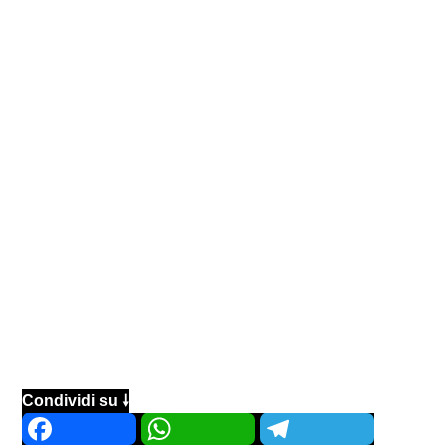
Condividi su 🠗
Facebook
WhatsApp
Telegram