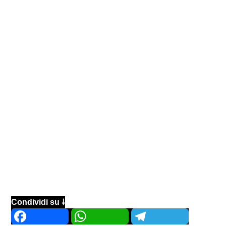
Condividi su 🠗
Facebook
WhatsApp
Telegram