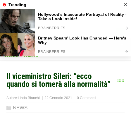
Home
>
NEWS
>
Il viceministro Sileri: “ecco
quando si tornerà alla normalità”
Autore:
Linda Bianchi
22 Gennaio 2021
0 Commenti
NEWS