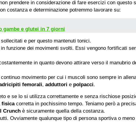
non prendere in considerazione di fare esercizi con questo 
 con costanza e determinazione potremmo lavorare su:
o gambe e glutei in 7 giorni
ollecitati e per questo mantenuti tonici.
 in funzione dei movimenti svolti. Essi vengono fortificati s
 costantemente in quanto devono attirare verso il manubrio d
 continuo movimento per cui i muscoli sono sempre in allen
adricipiti femorali
,
adduttori
e
polpacci
.
e se lo si utilizza correttamente e senza rischiose posizion
 fisica
corretta in pochissimo tempo. Teniamo però a precis
l Crunch
è sicuramente quella della costanza.
tutti. Ovviamente qualunque tipo di persona sportiva o meno