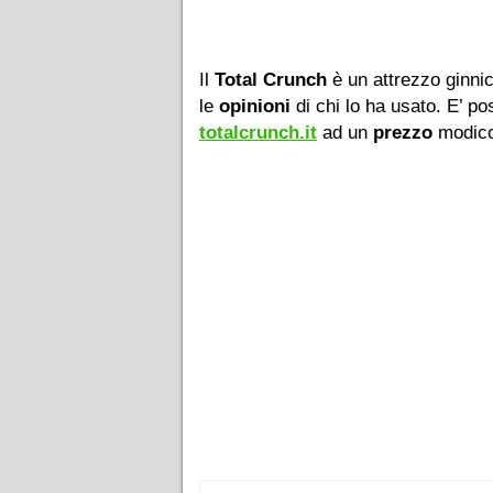
Il
Total Crunch
è un attrezzo ginni
le
opinioni
di chi lo ha usato. E’ po
totalcrunch.it
ad un
prezzo
modico