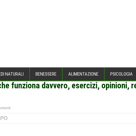
EDI NATURALI
BENESSERE
ALIMENTAZIONE
PSICOLOGIA
che funziona davvero, esercizi, opinioni, 
EL CORPO
>
mmenti
RPO