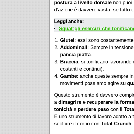
postura a livello dorsale
non puoi 
d’azione è davvero vasta, se fatto
Leggi anche:
Squat:gli esercizi che tonifican
Glutei
: essi sono costantemente s
Addominali
: Sempre in tensione
pancia piatta
.
Braccia
: si tonificano lavorando
costanti e continui).
Gambe
: anche queste sempre in
movimenti possiamo agire su
qu
Questo strumento è davvero completo 
a
dimagrire
e
recuperare la forma
tonicità
e
perdere peso
con il
Tota
È uno strumento di lavoro adatto a 
scolpire il corpo con
Total Crunch
.