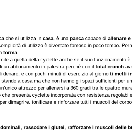
ca
che si utilizza in
casa
, è una
panca
capace di
allenare e 
 semplicità di utilizzo è diventato famoso in poco tempo. Per
in forma
.
ile a quella della cyclette anche se il suo funzionamento è
 di un abbonamento in palestra perchè con il
total crunch
avr
i denaro, e con pochi minuti di esercizio al giorno
ti metti 
i stando a casa ma che non hanno gli spazi sufficienti per u
re un’unico attrezzo per allenarsi a 360 gradi tra le quattro mu
o che presenta cyclette incorporata con resistenza regolabile
r dimagrire, tonificare e rinforzare tutti i muscoli del corpo
addominali
,
rassodare i glutei
,
rafforzare i muscoli delle b