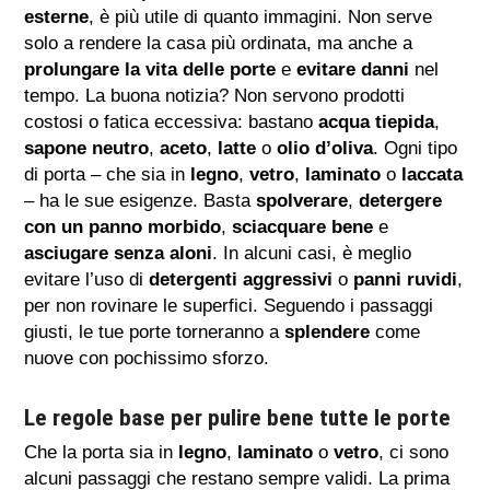
esterne
, è più utile di quanto immagini. Non serve
solo a rendere la casa più ordinata, ma anche a
prolungare la vita delle porte
e
evitare danni
nel
tempo. La buona notizia? Non servono prodotti
costosi o fatica eccessiva: bastano
acqua tiepida
,
sapone neutro
,
aceto
,
latte
o
olio d’oliva
. Ogni tipo
di porta – che sia in
legno
,
vetro
,
laminato
o
laccata
– ha le sue esigenze. Basta
spolverare
,
detergere
con un panno morbido
,
sciacquare bene
e
asciugare senza aloni
. In alcuni casi, è meglio
evitare l’uso di
detergenti aggressivi
o
panni ruvidi
,
per non rovinare le superfici. Seguendo i passaggi
giusti, le tue porte torneranno a
splendere
come
nuove con pochissimo sforzo.
Le regole base per pulire bene tutte le porte
Che la porta sia in
legno
,
laminato
o
vetro
, ci sono
alcuni passaggi che restano sempre validi. La prima