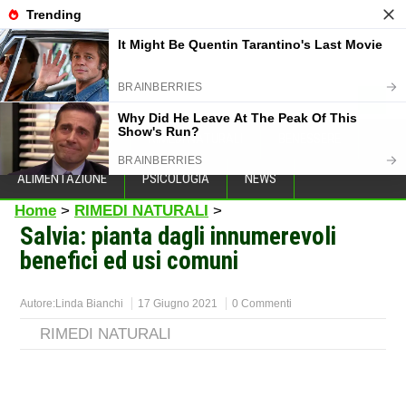
CASA E GIARDINO
RIMEDI NATURALI
BENESSERE
ALIMENTAZIONE
PSICOLOGIA
NEWS
Home
>
RIMEDI NATURALI
>
Salvia: pianta dagli innumerevoli
benefici ed usi comuni
Autore:
Linda Bianchi
17 Giugno 2021
0 Commenti
RIMEDI NATURALI