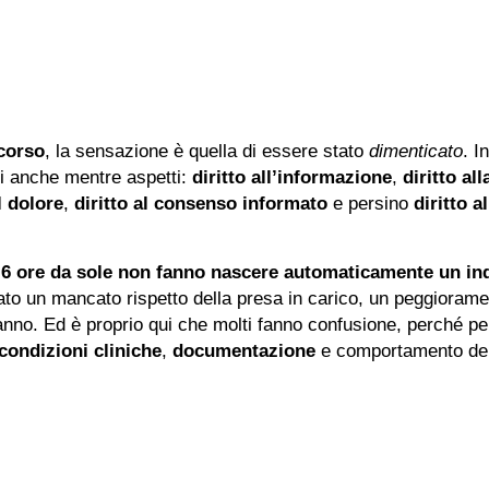
corso
, la sensazione è quella di essere stato
dimenticato
. I
tti anche mentre aspetti:
diritto all’informazione
,
diritto al
l dolore
,
diritto al consenso informato
e persino
diritto a
 6 ore da sole non fanno nascere automaticamente un in
tato un mancato rispetto della presa in carico, un peggioram
anno. Ed è proprio qui che molti fanno confusione, perché pe
condizioni cliniche
,
documentazione
e comportamento dell