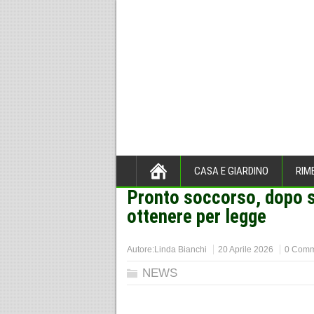
CASA E GIARDINO
RIM
Pronto soccorso, dopo sei
Home
>
NEWS
>
ottenere per legge
Autore:
Linda Bianchi
20 Aprile 2026
0 Comm
NEWS