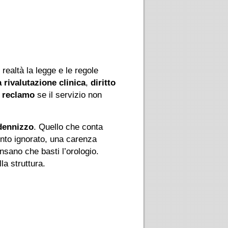
n realtà la legge e le regole
la rivalutazione clinica
,
diritto
l reclamo
se il servizio non
dennizzo
. Quello che conta
ento ignorato, una carenza
nsano che basti l’orologio.
a struttura.