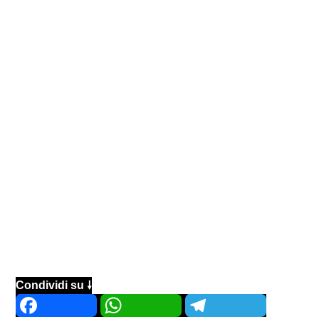
Condividi su 🠗
Facebook
WhatsApp
Telegram