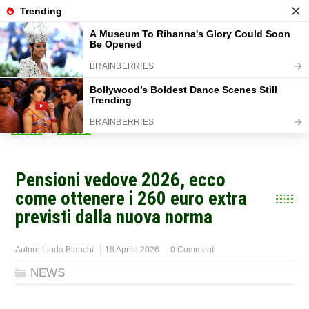
Home
>
NEWS
>
Pensioni vedove 2026, ecco
come ottenere i 260 euro extra
previsti dalla nuova norma
Autore:
Linda Bianchi
18 Aprile 2026
0 Commenti
NEWS