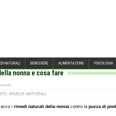
EDI NATURALI
BENESSERE
ALIMENTAZIONE
PSICOLOGIA
della nonna e cosa fare
EL CORPO
>
ommenti
RPO
,
RIMEDI NATURALI
ecco i
rimedi naturali della nonna
contro la
puzza di pied