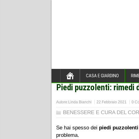
CASA E GIARDINO
RIM
Piedi puzzolenti: rimedi 
Home
>
BENESSERE E CURA D
Autore:
Linda Bianchi
22 Febbraio 2021
0 C
BENESSERE E CURA DEL CO
Se hai spesso dei
piedi puzzolenti
problema.