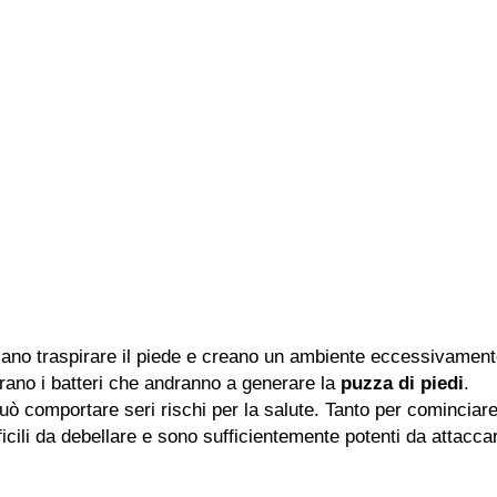
iano traspirare il piede e creano un ambiente eccessivamen
rano i batteri che andranno a generare la
puzza di piedi
.
ò comportare seri rischi per la salute. Tanto per cominciar
fficili da debellare e sono sufficientemente potenti da attaccar
i