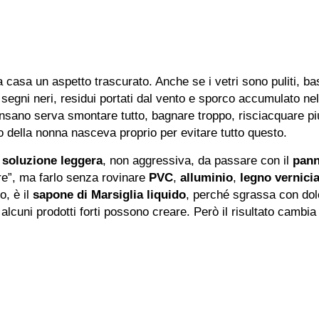
 casa un aspetto trascurato. Anche se i vetri sono puliti, ba
 segni neri, residui portati dal vento e sporco accumulato nel
nsano serva smontare tutto, bagnare troppo, risciacquare p
do della nonna nasceva proprio per evitare tutto questo.
a
soluzione leggera
, non aggressiva, da passare con il
pann
lire”, ma farlo senza rovinare
PVC
,
alluminio
,
legno vernici
o, è il
sapone di Marsiglia liquido
, perché sgrassa con dolc
 alcuni prodotti forti possono creare. Però il risultato cambi