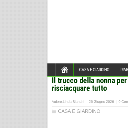
CASA E GIARDINO
RIM
Il trucco della nonna per
Home
>
CASA E GIARDINO
>
risciacquare tutto
Autore:
Linda Bianchi
26 Giugno 2026
0 Com
CASA E GIARDINO