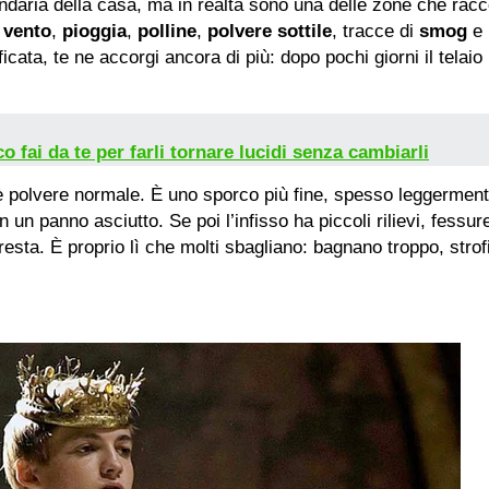
ndaria della casa, ma in realtà sono una delle zone che racc
o
vento
,
pioggia
,
polline
,
polvere sottile
, tracce di
smog
e 
fficata, te ne accorgi ancora di più: dopo pochi giorni il telai
cco fai da te per farli tornare lucidi senza cambiarli
 polvere normale. È uno sporco più fine, spesso leggermente
un panno asciutto. Se poi l’infisso ha piccoli rilievi, fessur
 resta. È proprio lì che molti sbagliano: bagnano troppo, stro