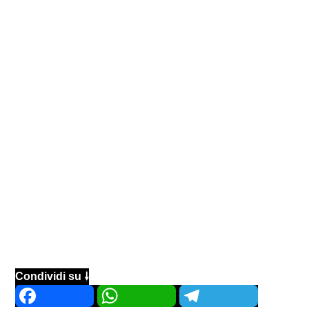
Condividi su 🠗
Facebook
WhatsApp
Telegram