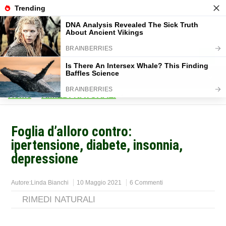
Home
>
RIMEDI NATURALI
>
Foglia d’alloro contro:
ipertensione, diabete, insonnia,
depressione
Autore:
Linda Bianchi
10 Maggio 2021
6 Commenti
RIMEDI NATURALI