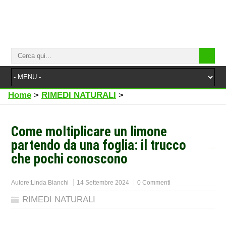
Home
>
RIMEDI NATURALI
>
Come moltiplicare un limone
partendo da una foglia: il trucco
che pochi conoscono
Autore:
Linda Bianchi
14 Settembre 2024
0 Commenti
RIMEDI NATURALI