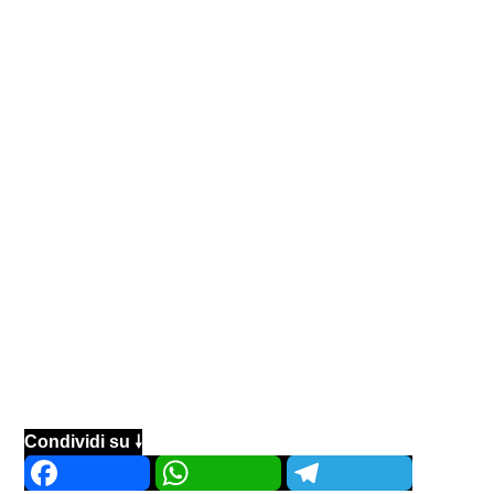
Condividi su 🠗
Facebook
WhatsApp
Telegram