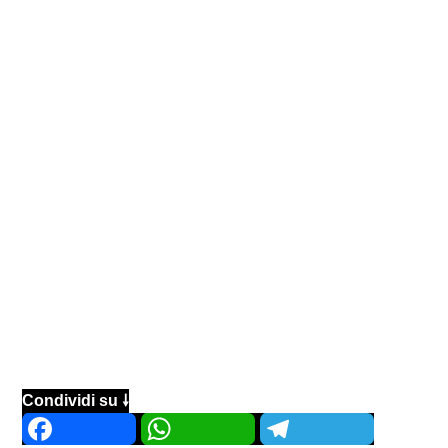
Condividi su 🠗
Facebook
WhatsApp
Telegram