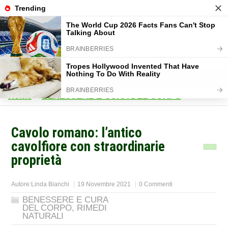
Home
>
BENESSERE E CURA DEL CORPO
>
Cavolo romano: l’antico
cavolfiore con straordinarie
proprietà
Autore:
Linda Bianchi
19 Novembre 2021
0 Commenti
BENESSERE E CURA
DEL CORPO
,
RIMEDI
NATURALI