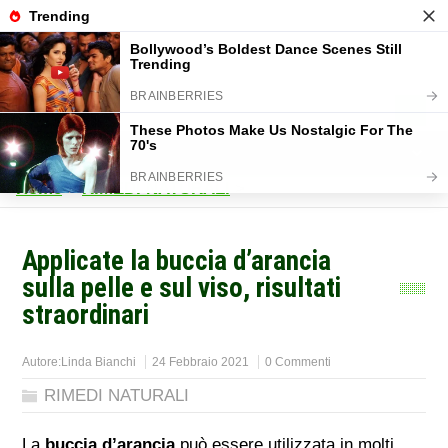
Home
>
RIMEDI NATURALI
>
Applicate la buccia d’arancia
sulla pelle e sul viso, risultati
straordinari
Autore:
Linda Bianchi
24 Febbraio 2021
0 Commenti
RIMEDI NATURALI
La
buccia d’arancia
può essere utilizzata in molti