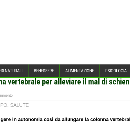
EDI NATURALI
BENESSERE
ALIMENTAZIONE
PSICOLOGIA
 vertebrale per alleviare il mal di schie
EL CORPO
>
ommento
RPO
,
SALUTE
gere in autonomia così da allungare la colonna vertebrale