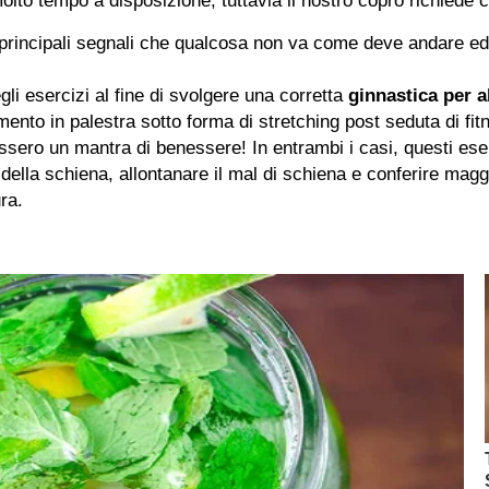
to tempo a disposizione, tuttavia il nostro copro richiede c
principali segnali che qualcosa non va come deve andare ed è 
li esercizi al fine di svolgere una corretta
ginnastica per a
mento in palestra sotto forma di stretching post seduta di fi
ssero un mantra di benessere! In entrambi i casi, questi ese
della schiena, allontanare il mal di schiena e conferire magg
ra.