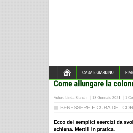
CASA E GIARDINO
RIM
Come allungare la colonna
Home
>
BENESSERE E CURA D
Autore:
Linda Bianchi
13 Gennaio 2021
1 C
BENESSERE E CURA DEL CO
Ecco dei semplici esercizi da svol
schiena. Mettili in pratica.