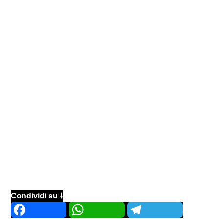
Condividi su 🠗
Facebook
WhatsApp
Telegram