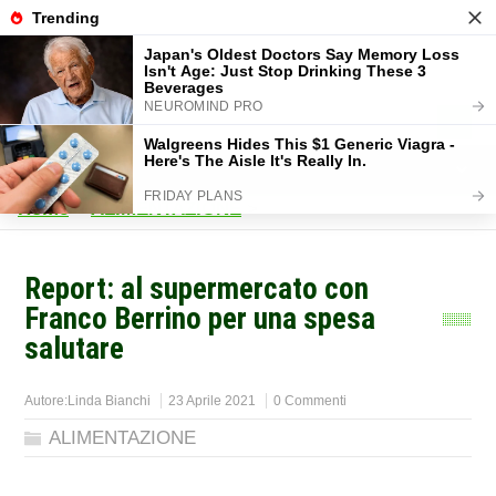
Home
>
ALIMENTAZIONE
>
Report: al supermercato con
Franco Berrino per una spesa
salutare
Autore:
Linda Bianchi
23 Aprile 2021
0 Commenti
ALIMENTAZIONE