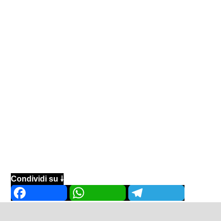
Condividi su 🠗
Facebook
WhatsApp
Telegram