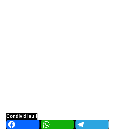
Condividi su 🠗
Facebook
WhatsApp
Telegram