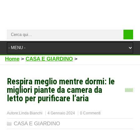
Home
>
CASA E GIARDINO
>
Respira meglio mentre dormi: le
migliori piante da camera da
letto per purificare l’aria
Autore:
Linda Bianchi
4 Gennaio 2024
0 Commenti
CASA E GIARDINO