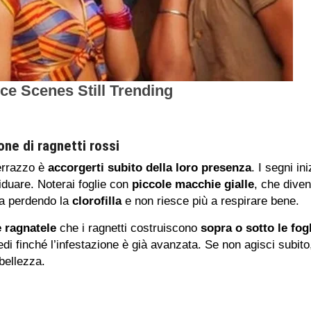
ne di ragnetti rossi
terrazzo è
accorgerti subito della loro presenza
. I segni in
viduare. Noterai foglie con
piccole macchie gialle
, che dive
ta perdendo la
clorofilla
e non riesce più a respirare bene.
e ragnatele
che i ragnetti costruiscono
sopra o sotto le fog
di finché l’infestazione è già avanzata. Se non agisci subito,
bellezza.