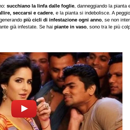
ono:
succhiano la linfa dalle foglie
, danneggiando la pianta 
allire, seccarsi e cadere
, e la pianta si indebolisce. A peggi
 generando
più cicli di infestazione ogni anno
, se non inte
ante già infestate. Se hai
piante in vaso
, sono tra le più co