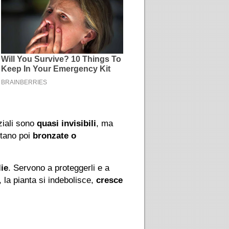
iziali sono
quasi invisibili
, ma
ntano poi
bronzate o
lie
. Servono a proteggerli e a
 la pianta si indebolisce,
cresce