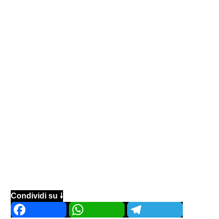
Condividi su 🠗
Facebook
WhatsApp
Telegram