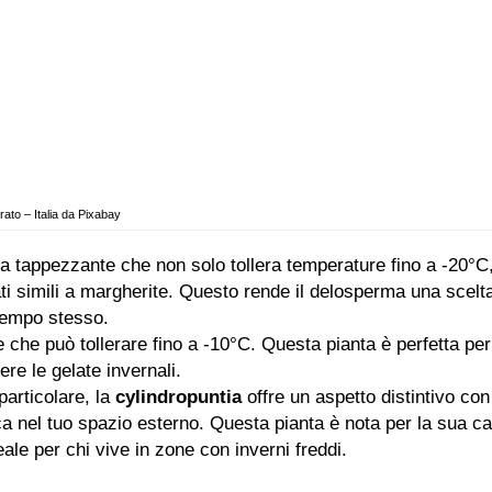
rato – Italia da Pixabay
ta tappezzante che non solo tollera temperature fino a -20°C
rati simili a margherite. Questo rende il delosperma una scel
 tempo stesso.
e che può tollerare fino a -10°C. Questa pianta è perfetta pe
re le gelate invernali.
particolare, la
cylindropuntia
offre un aspetto distintivo con i
ca nel tuo spazio esterno. Questa pianta è nota per la sua ca
ale per chi vive in zone con inverni freddi.