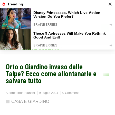
Home
>
CASA E GIARDINO
>
Orto o Giardino invaso dalle
Talpe? Ecco come allontanarle e
salvare tutto
Autore:
Linda Bianchi
9 Luglio 2024
0 Commenti
CASA E GIARDINO