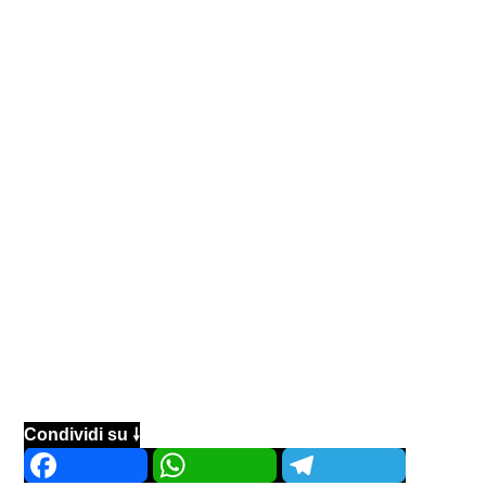
Condividi su 🠗
Facebook
WhatsApp
Telegram