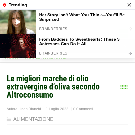
Home
>
ALIMENTAZIONE
>
Le migliori marche di olio
extravergine d’oliva secondo
Altroconsumo
Autore:
Linda Bianchi
1 Luglio 2023
0 Commenti
ALIMENTAZIONE