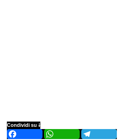
Condividi su 🠗
Facebook
WhatsApp
Telegram