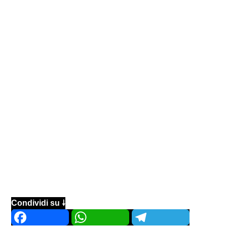
Condividi su 🠗
Facebook
WhatsApp
Telegram