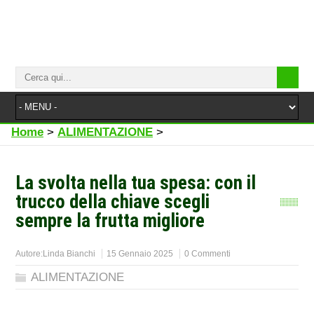
Home
>
ALIMENTAZIONE
>
La svolta nella tua spesa: con il
trucco della chiave scegli
sempre la frutta migliore
Autore:
Linda Bianchi
15 Gennaio 2025
0 Commenti
ALIMENTAZIONE