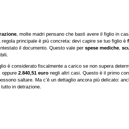
razione
, molte madri pensano che basti avere il figlio in cas
regola principale è più concreta: devi capire se tuo figlio è
intestato il documento. Questo vale per
spese mediche
,
sc
bili.
figlio è considerato fiscalmente a carico se non supera determin
i, oppure
2.840,51 euro
negli altri casi. Questo è il primo co
ssono saltare. Ma c’è un dettaglio ancora più delicato: anche
utto in detrazione.