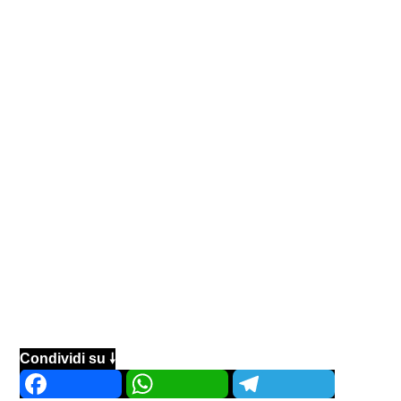
Condividi su 🠗
Facebook
WhatsApp
Telegram