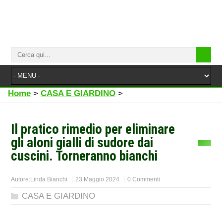
Home
>
CASA E GIARDINO
>
Il pratico rimedio per eliminare
gli aloni gialli di sudore dai
cuscini. Torneranno bianchi
Autore:
Linda Bianchi
23 Maggio 2024
0 Commenti
CASA E GIARDINO