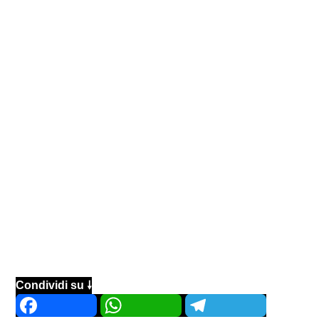
Condividi su 🠗
Facebook
WhatsApp
Telegram