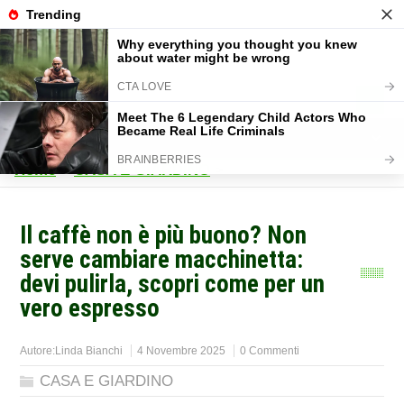
Home
>
CASA E GIARDINO
>
Il caffè non è più buono? Non
serve cambiare macchinetta:
devi pulirla, scopri come per un
vero espresso
Autore:
Linda Bianchi
4 Novembre 2025
0 Commenti
CASA E GIARDINO