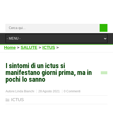
Home
>
SALUTE
>
ICTUS
>
I sintomi di un ictus si
manifestano giorni prima, ma in
pochi lo sanno
Autore:
Linda Bianchi
28 Agosto 2021
0 Commenti
ICTUS