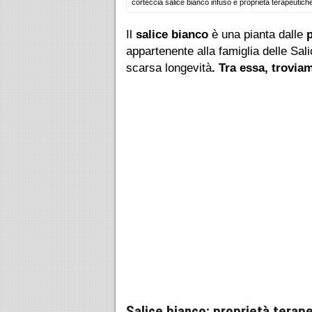
corteccia salice bianco infuso e proprietà terapeutich
Il
salice bianco
è una pianta dalle
appartenente alla famiglia delle Sa
scarsa longevità
. Tra essa, trovia
Salice bianco: proprietà terap