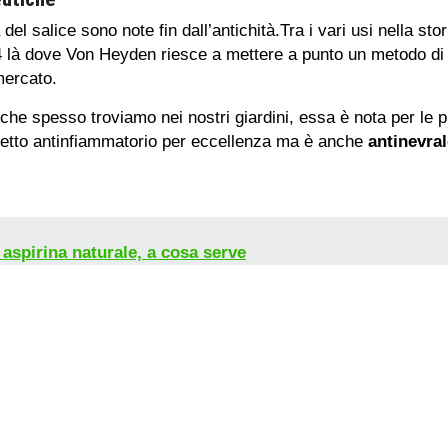
del salice sono note fin dall’antichità.Tra i vari usi nella sto
874 là dove Von Heyden riesce a mettere a punto un metodo di s
mercato.
he spesso troviamo nei nostri giardini, essa è nota per le pr
ffetto antinfiammatorio per eccellenza ma è anche
antinevra
aspirina naturale, a cosa serve