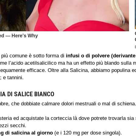
lo più comune è sotto forma di
infusi o di polvere (derivante
me l’acido acetilsalicilico ma ha un effetto più blando sull
uamente efficace. Oltre alla Salicina, abbiamo populina ed al
; e tannini.
A DI SALICE BIANCO
bbre, che dobbiate calmare dolori mestruali o mal di schiena
isteria ed acquistate la corteccia là dove potrete trovarla sia
zzi secchi.
g di salicina al giorno
(e i 120 mg per dose singola).