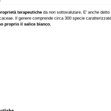
e
proprietà terapeutiche
da non sottovalutare. E’ anche detto
licaceae. Il genere comprende circa 300 specie caratterizza
mo proprio il salice bianco.
eutiche