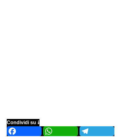
Condividi su 🠗
Facebook
WhatsApp
Telegram