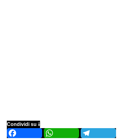
Condividi su 🠗
Facebook
WhatsApp
Telegram