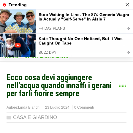
Home
>
CASA E GIARDINO
>
Ecco cosa devi aggiungere
nell’acqua quando innaffi i gerani
per farli fiorire sempre
Autore:
Linda Bianchi
23 Luglio 2024
0 Commenti
CASA E GIARDINO