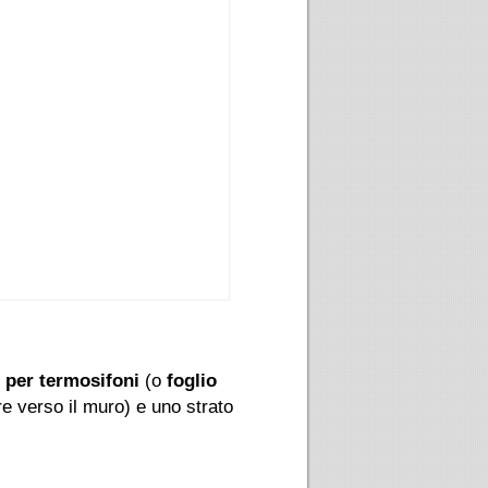
e per termosifoni
(o
foglio
re verso il muro) e uno strato