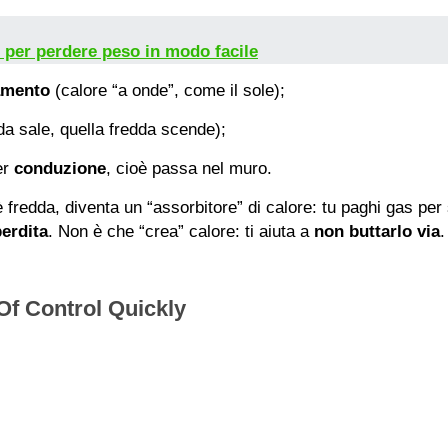
i per perdere peso in modo facile
amento
(calore “a onde”, come il sole);
lda sale, quella fredda scende);
er
conduzione
, cioè passa nel muro.
 fredda, diventa un “assorbitore” di calore: tu paghi gas per 
perdita
. Non è che “crea” calore: ti aiuta a
non buttarlo via
.