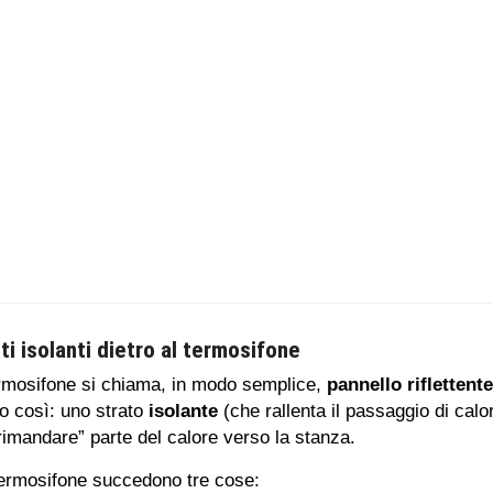
nti isolanti dietro al termosifone
ermosifone si chiama, in modo semplice,
pannello riflettent
tto così: uno strato
isolante
(che rallenta il passaggio di calo
rimandare” parte del calore verso la stanza.
termosifone succedono tre cose: