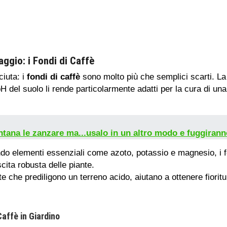
aggio: i Fondi di Caffè
iuta: i
fondi di caffè
sono molto più che semplici scarti. La
l pH del suolo li rende particolarmente adatti per la cura di 
ontana le zanzare ma...usalo in un altro modo e fuggiran
do elementi essenziali come azoto, potassio e magnesio, i f
cita robusta delle piante.
nte che prediligono un terreno acido, aiutano a ottenere fiorit
Caffè in Giardino