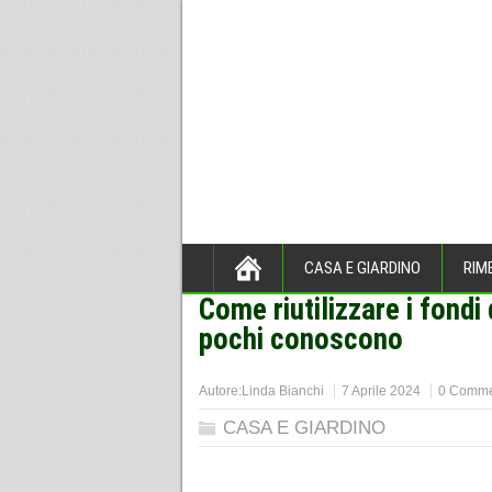
CASA E GIARDINO
RIM
Come riutilizzare i fondi 
Home
>
CASA E GIARDINO
>
pochi conoscono
Autore:
Linda Bianchi
7 Aprile 2024
0 Comme
CASA E GIARDINO