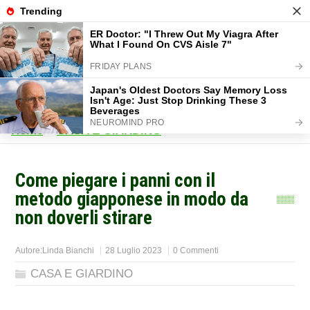
Home
>
CASA E GIARDINO
>
Come piegare i panni con il
metodo giapponese in modo da
non doverli stirare
Autore:
Linda Bianchi
28 Luglio 2023
0 Commenti
CASA E GIARDINO