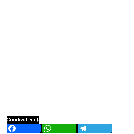
Condividi su 🠗
Facebook
WhatsApp
Telegram