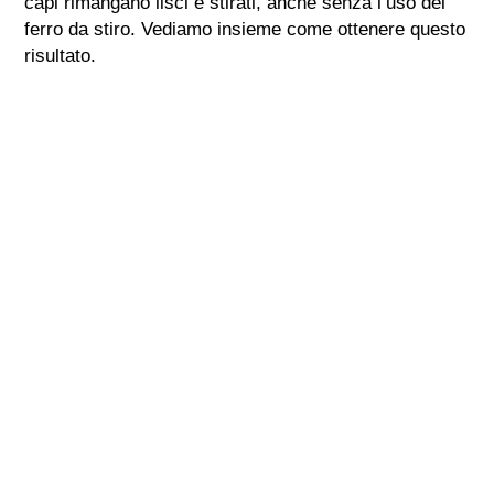
capi rimangano lisci e stirati, anche senza l’uso del
ferro da stiro. Vediamo insieme come ottenere questo
risultato.