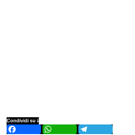
Condividi su 🠗
Facebook
WhatsApp
Telegram