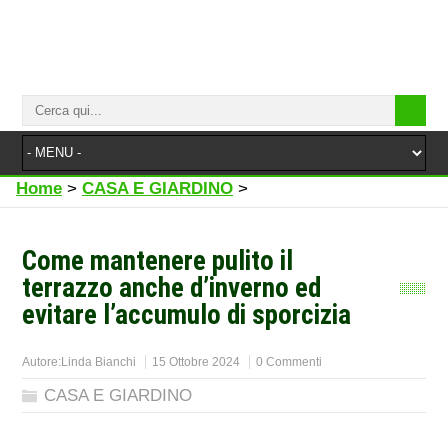
Home
>
CASA E GIARDINO
>
Come mantenere pulito il
terrazzo anche d’inverno ed
evitare l’accumulo di sporcizia
Autore:
Linda Bianchi
15 Ottobre 2024
0 Commenti
CASA E GIARDINO