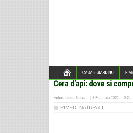
CASA E GIARDINO
RIM
Cera d’api: dove si compr
Home
>
RIMEDI NATURALI
>
Autore:
Linda Bianchi
8 Febbraio 2021
0 Co
RIMEDI NATURALI