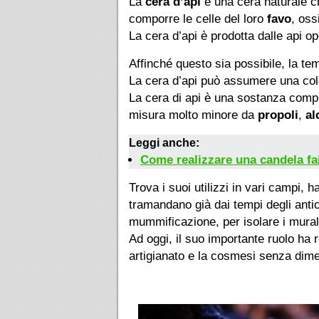
La
cera d’api
è una cera naturale ch
comporre le celle del loro
favo
, oss
La cera d’api è prodotta dalle api op
Affinché questo sia possibile, la t
La cera d’api può assumere una colo
La cera di api è una sostanza comp
misura molto minore da
propoli
,
al
Leggi anche:
Come realizzare una candela fai 
Trova i suoi utilizzi in vari campi, 
tramandano già dai tempi degli antic
mummificazione, per isolare i murali 
Ad oggi, il suo importante ruolo ha re
artigianato e la cosmesi senza dimen