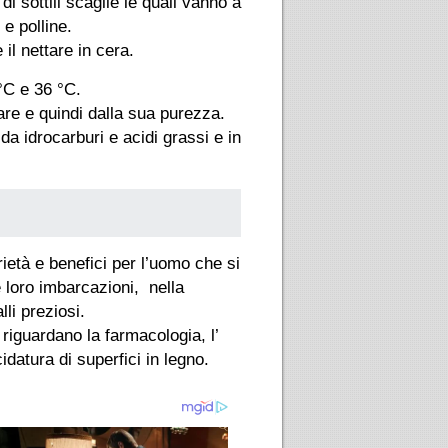
i sottili scaglie le quali vanno a
 e polline.
il nettare in cera.
°C e 36 °C.
are e quindi dalla sua purezza.
 da idrocarburi e acidi grassi e in
rietà e benefici per l’uomo che si
e loro imbarcazioni, nella
li preziosi.
i riguardano la farmacologia, l’
datura di superfici in legno.