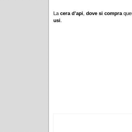
La
cera d’api
,
dove si compra
ques
usi
.