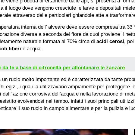
e viene prodotta direttamente dalle api, si presenta a forma d
ia il luogo dove vengono cresciute le larve e depositati miele
eraie attraverso delle particolari ghiandole atte a trasformare 
emperatura interna dell’ alveare deve essere compresa tra 33 
razione diversa a seconda del fiore da cuoi proviene il nett
letamente naturale formata al 70% circa di
acidi cerosi
, poi
coli liberi
e acqua.
da te a base di citronella per allontanare le zanzare
ha un ruolo molto importante ed è caratterizzata da tante prop
hi egizi, i quali la utilizzavano ampiamente per proteggere l
dall’ azione corrosiva dell’acqua e nella lavorazione di metal
sistito evolvendosi nel tempo, infatti i suoi principali utilizz
ticare il suo ruolo in campo alimentare e per la pulizia e luci