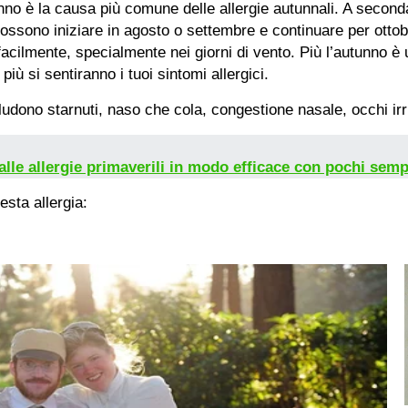
unno è la causa più comune delle allergie autunnali. A seconda
ossono iniziare in agosto o settembre e continuare per ottob
 facilmente, specialmente nei giorni di vento. Più l’autunno è
 più si sentiranno i tuoi sintomi allergici.
ludono starnuti, naso che cola, congestione nasale, occhi irri
lle allergie primaverili in modo efficace con pochi semp
sta allergia: