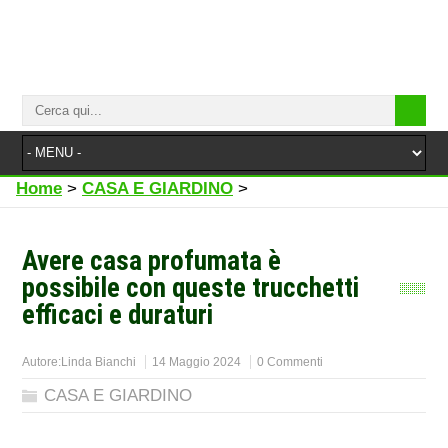
Home
>
CASA E GIARDINO
>
Avere casa profumata è
possibile con queste trucchetti
efficaci e duraturi
Autore:
Linda Bianchi
14 Maggio 2024
0 Commenti
CASA E GIARDINO