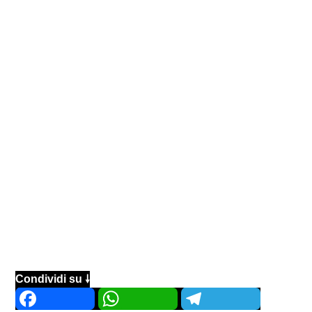
Condividi su 🠗
Facebook
WhatsApp
Telegram