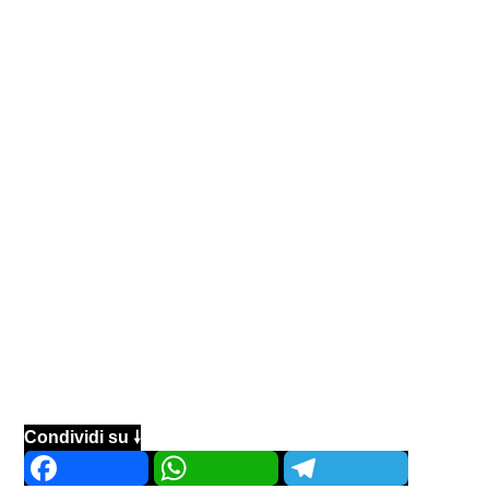
Condividi su 🠗
Facebook
WhatsApp
Telegram