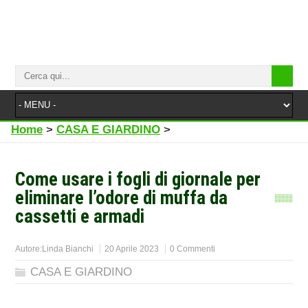
Home
>
CASA E GIARDINO
>
Come usare i fogli di giornale per
eliminare l’odore di muffa da
cassetti e armadi
Autore:
Linda Bianchi
20 Aprile 2023
0 Commenti
CASA E GIARDINO