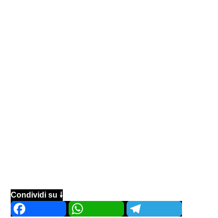
Condividi su 🠗
Facebook
WhatsApp
Telegram